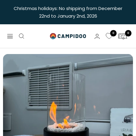
Skip
Christmas holidays: No shipping from December
to
22nd to January 2nd, 2026
content
0
0
Campidoo
Navigation