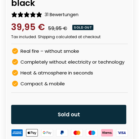
black
31 Bewertungen
Sale
39,95 €
Regular
59,95 €
SOLD OUT
price
Tax included.
Shipping calculated
at checkout
price
Real fire – without smoke
Completely without electricity or technology
Heat & atmosphere in seconds
Compact & mobile
Sold out