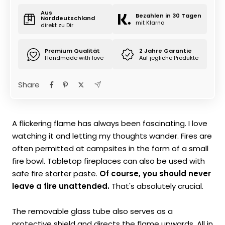
Aus
Bezahlen in 30 Tagen
Norddeutschland
mit Klarna
direkt zu Dir
Premium Qualität
2 Jahre Garantie
Handmade with love
Auf jegliche Produkte
Share
A flickering flame has always been fascinating. I love
watching it and letting my thoughts wander. Fires are
often permitted at campsites in the form of a small
fire bowl. Tabletop fireplaces can also be used with
safe fire starter paste.
Of course, you should never
leave a fire unattended.
That's absolutely crucial.
The removable glass tube also serves as a
protective shield and directs the flame upwards. All in