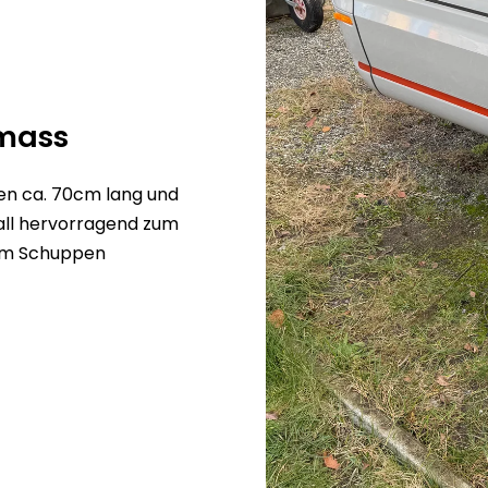
umass
en ca. 70cm lang und
rall hervorragend zum
 im Schuppen