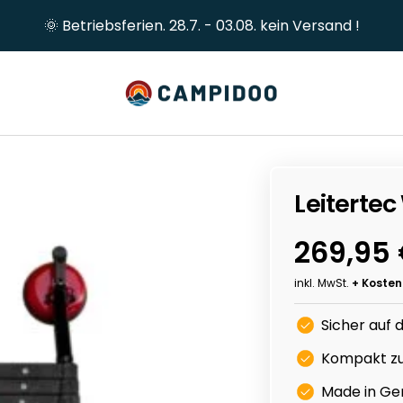
🌞 Betriebsferien. 28.7. - 03.08. kein Versand !
Campidoo
Leitertec
Angebo
269,95
inkl. MwSt.
+ Kosten
Sicher auf
Kompakt zu
Made in G