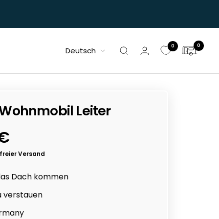
0
0
Sprache
Deutsch
 Wohnmobil Leiter
tspreis
 €
freier Versand
 das Dach kommen
 verstauen
ermany