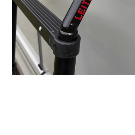
Gewicht inkl. Saugnäpfe
9,4kg
Gewicht vergleichbare, hochwertige
8,5 kg
Marken Alu-Leiter
Vergleichspreis Marken-Leiter
109,00 €
Max. Belastung