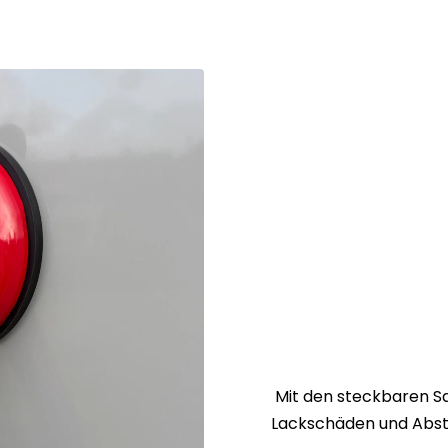
en werden)
chsdaten zu
:
2,90 m
3,80 m
3,8 m
4,50 m
Mit den steckbaren Sau
86 x 47 x
97 x 48 x
Lackschäden und Abst
10 cm
10 cm