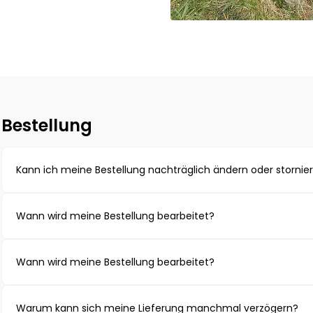
Bestellung
Kann ich meine Bestellung nachträglich ändern oder stornie
Solange deine Bestellung noch nicht versendet wurde, vers
Wann wird meine Bestellung bearbeitet?
umzusetzen. Kontaktiere dazu unseren Support so schnell wi
Deine Bestellung wird in der Regel innerhalb kurzer Zeit na
Wann wird meine Bestellung bearbeitet?
Bestellaufkommen kann es vereinzelt zu Verzögerungen k
Deine Bestellung wird in der Regel innerhalb kurzer Zeit na
Warum kann sich meine Lieferung manchmal verzögern?