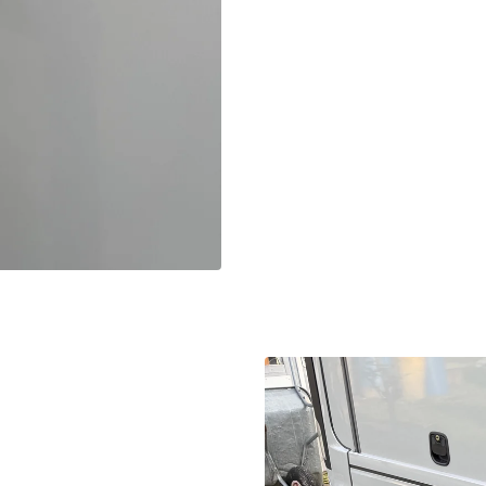
10,5kg
15,2kg
14,8 kg
15,5 kg
139,00 €
179,00 €
150 kg