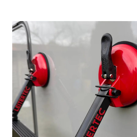
Alu-Teleskopleiter
2 Stck. Saugfüsse
(können auch separat erworb
Unterlagen für nicht Ansaugfähige Untergründe
Technische Daten und Verglei
einer Leiter anderen Herstellers
Max. Leiterlänge
2,60 m
Max. Arbeitshöhe
3,30 m
71 x 47 x 10
Maße zusammengeklappt
cm