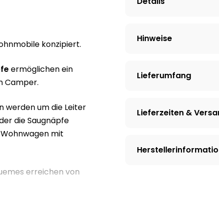
Details
Hinweise
Wohnmobile konzipiert.
fe
ermöglichen ein
Lieferumfang
dem Camper.
 werden um die Leiter
Lieferzeiten & Vers
oder die Saugnäpfe
em Wohnwagen mit
Herstellerinformati
quemes erreichen von