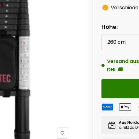
Verschied
Höhe:
260 cm
Versand aus
DHL 🚚
Aus Nord
direkt zu Di
Zoom