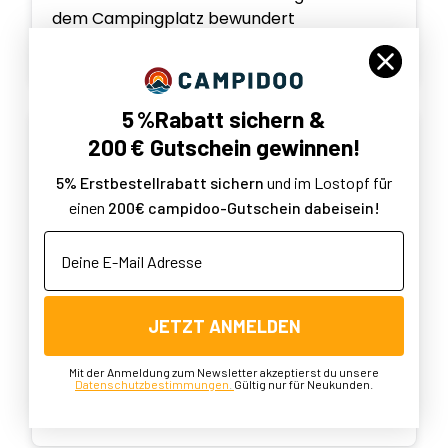
dem Campingplatz bewundert
Maike S.
Verifizierte*r Käufer*in
5 %Rabatt sichern &
200 € Gutschein gewinnen!
5% Erstbestellrabatt sichern
und im Lostopf für
einen
200€ campidoo-Gutschein dabeisein!
Deine E-Mail Adresse
vor 4 Monaten
JETZT ANMELDEN
Sehr schönes Segel. Uns macht es viel
Mit der Anmeldung zum Newsletter akzeptierst du unsere
Freude wenn wir es aufspannen können.
Datenschutzbestimmungen
.
Gültig nur für Neukunden.
Jan S.
Verifizierte*r Käufer*in