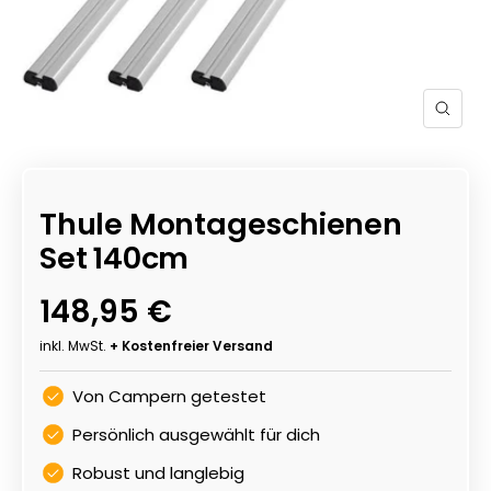
Zoom
Thule Montageschienen
Set 140cm
Angebotspreis
148,95 €
inkl. MwSt.
+ Kostenfreier Versand
Von Campern getestet
Persönlich ausgewählt für dich
Robust und langlebig