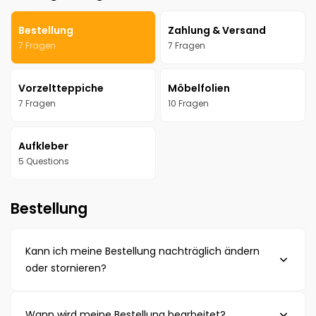
Bestellung
Zahlung & Versand
7 Fragen
7 Fragen
Vorzeltteppiche
Möbelfolien
7 Fragen
10 Fragen
Aufkleber
5 Questions
Bestellung
Kann ich meine Bestellung nachträglich ändern
oder stornieren?
Solange deine Bestellung noch nicht versendet
Wann wird meine Bestellung bearbeitet?