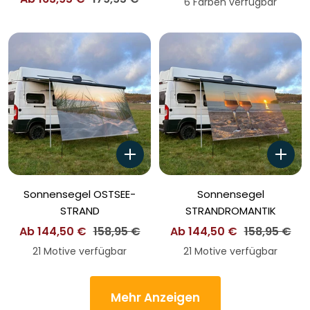
Preis
6 Farben verfügbar
Preis
Sonnensegel OSTSEE-
Sonnensegel
STRAND
STRANDROMANTIK
Angebotspreis
Regulärer
Angebotspreis
Regulärer
Ab 144,50 €
158,95 €
Ab 144,50 €
158,95 €
Preis
Preis
21 Motive verfügbar
21 Motive verfügbar
Mehr Anzeigen