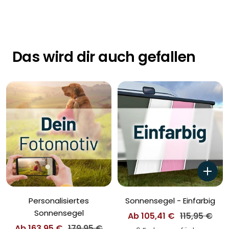
Das wird dir auch gefallen
Personalisiertes
Sonnensegel - Einfarbig
Sonnensegel
Angebotspreis
Regulärer
Ab 105,41 €
115,95 €
Angebotspreis
Regulärer
Ab 163,95 €
179,95 €