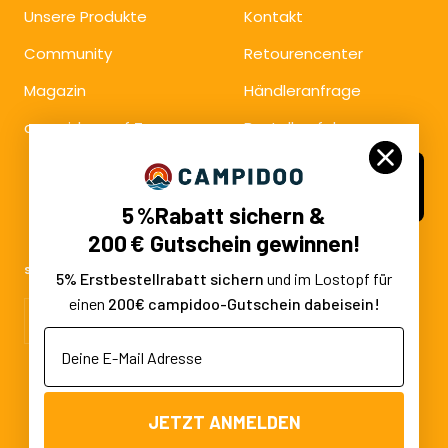
Unsere Produkte
Kontakt
Community
Retourencenter
Magazin
Händleranfrage
campidoo auf Tour
Bestellverfolgung
Vertrag
widerrufen
5 %Rabatt sichern &
200 € Gutschein gewinnen!
SOCIAL MEDIA
5% Erstbestellrabatt sichern
und im Lostopf für
einen
200€ campidoo-Gutschein dabeisein!
Deine E-Mail Adresse
2025 © Campidoo
JETZT ANMELDEN