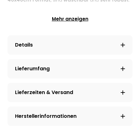
Die bedruckte Kissenhülle hat eine wundervolle
Mehr anzeigen
hochwertige Struktur und ist in einem Naturweiss
gehalten, das macht es sehr harmonisch und
pflegeleicht.
Waschen
könnt alles ganz normal bei
Details
30°C in der
Waschmaschine
, optimal wenn ihr es
auf Links dreht.
Lieferumfang
Die Füllung ist aus 100% Polyesterwatte und natürlich
inklusive.
Lieferzeiten & Versand
Das gesamte Kissen ist zudem REACH zertifiziert und
der Druck vollkommen geruchlos.
Herstellerinformationen