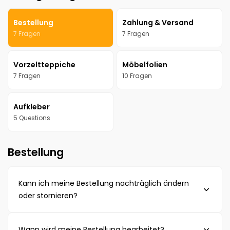
Bestellung
Zahlung & Versand
7 Fragen
7 Fragen
Vorzeltteppiche
Möbelfolien
7 Fragen
10 Fragen
Aufkleber
5 Questions
Bestellung
Kann ich meine Bestellung nachträglich ändern
oder stornieren?
Solange deine Bestellung noch nicht versendet
Wann wird meine Bestellung bearbeitet?